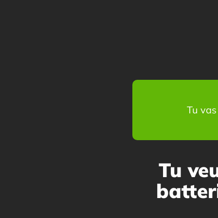
Tu vas 
Tu ve
batter