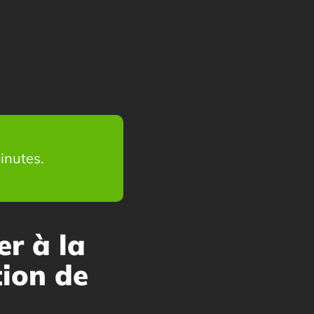
minutes.
r à la
tion de