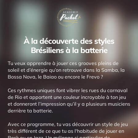
À la découverte des styles
Brésiliens à la batterie
Tu veux apprendre à jouer ces grooves pleins de
soleil et d’énergie qu’on retrouve dans la Samba, la
Bossa Nova, le Baiao ou encore le Frevo ?
Ces rythmes uniques font vibrer les rues du carnaval
de Rio et apportent une couleur incroyable à ton jeu
et donneront l’impression qu’il y a plusieurs musiciens
derrière ta batterie.
Avec ce programme, tu vas découvrir un style de jeu
très différent de ce que tu as l'habitude de jouer en
Rock ou en Jazz. Un mélange si particulier de